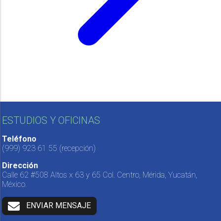
ESTUDIOS Y OFICINAS
Teléfono
(999) 923 61 55
(recepción)
Dirección
Calle 62 #508 Altos x 63 y 65 Col. Centro, Mérida, Yucatán,
México.
ENVIAR MENSAJE