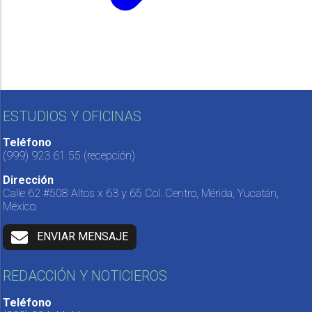
ESTUDIOS Y OFICINAS
Teléfono
(999) 923 61 55
(recepción)
Dirección
Calle 62 #508 Altos x 63 y 65 Col. Centro, Mérida, Yucatán,
México.
ENVIAR MENSAJE
REDACCIÓN Y NOTICIEROS
Teléfono