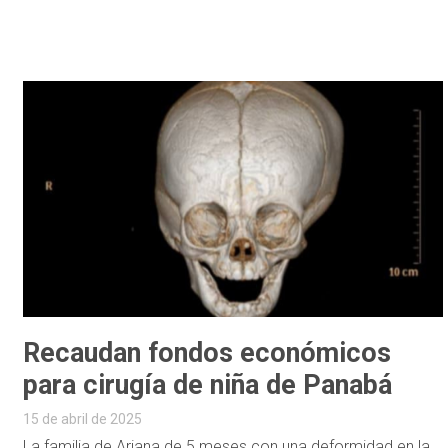
Recaudan fondos económicos
para cirugía de niña de Panabá
15 de abril de 2025
La familia de Ariana de 5 meses con una deformidad en la