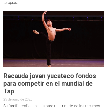
terapias.
Recauda joven yucateco fondos
para competir en el mundial de
Tap
25 de junio de 2025
Su familia realiza una rifa para reunir parte de los recursos