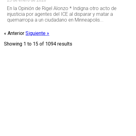
25 de enero de 2026
En la Opinión de Rigel Alonzo * Indigna otro acto de
injusticia por agentes del ICE al disparar y matar a
quemarropa a un ciudadano en Minneapolis...
« Anterior
Siguiente »
Showing
1
to
15
of
1094
results