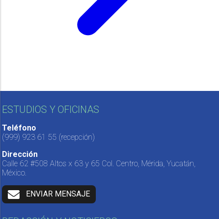
ESTUDIOS Y OFICINAS
Teléfono
(999) 923 61 55
(recepción)
Dirección
Calle 62 #508 Altos x 63 y 65 Col. Centro, Mérida, Yucatán,
México.
ENVIAR MENSAJE