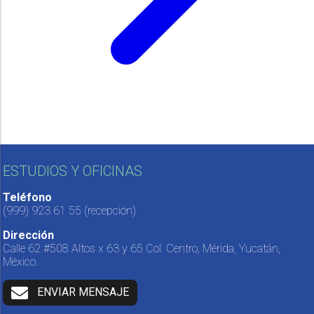
ESTUDIOS Y OFICINAS
Teléfono
(999) 923 61 55
(recepción)
Dirección
Calle 62 #508 Altos x 63 y 65 Col. Centro, Mérida, Yucatán,
México.
ENVIAR MENSAJE