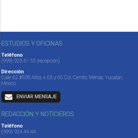
ESTUDIOS Y OFICINAS
Teléfono
(999) 923 61 55
(recepción)
Dirección
Calle 62 #508 Altos x 63 y 65 Col. Centro, Mérida, Yucatán,
México.
ENVIAR MENSAJE
REDACCIÓN Y NOTICIEROS
Teléfono
(999) 924 44 44