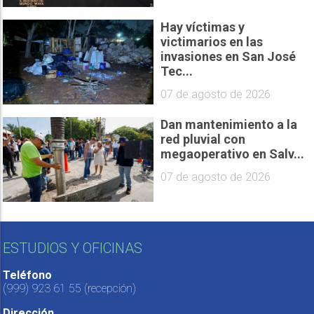
Hay víctimas y
victimarios en las
invasiones en San José
Tec...
07 de agosto de 2026
Dan mantenimiento a la
red pluvial con
megaoperativo en Salv...
07 de agosto de 2026
ESTUDIOS Y OFICINAS
Teléfono
(999) 923 61 55
(recepción)
Dirección