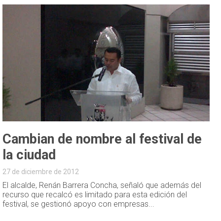
Cambian de nombre al festival de
la ciudad
27 de diciembre de 2012
El alcalde, Renán Barrera Concha, señaló que además del
recurso que recalcó es limitado para esta edición del
festival, se gestionó apoyo con empresas...