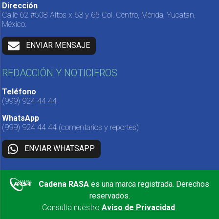
Dirección
Calle 62 #508 Altos x 63 y 65 Col. Centro, Mérida, Yucatán,
México.
ENVIAR MENSAJE
REDACCIÓN Y NOTICIEROS
Teléfono
(999) 924 44 44
WhatsApp
(999) 924 44 44
(comentarios y reportes)
ENVIAR WHATSAPP
Cadena RASA
es una marca registrada. Derechos
reservados.
Consulta nuestro
Aviso de Privacidad
.