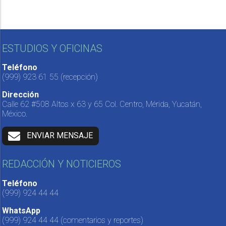
ESTUDIOS Y OFICINAS
Teléfono
(999) 923 61 55
(recepción)
Dirección
Calle 62 #508 Altos x 63 y 65 Col. Centro, Mérida, Yucatán,
México.
ENVIAR MENSAJE
REDACCIÓN Y NOTICIEROS
Teléfono
(999) 924 44 44
WhatsApp
(999) 924 44 44
(comentarios y reportes)