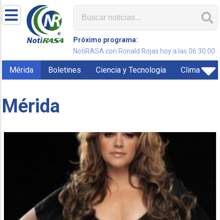
Próximo programa:
NotiRASA con Ronald Rojas hoy a las 06:30:00
Mérida
Boletines
Ciencia y Tecnología
Clima
Mérida