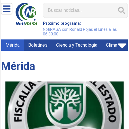
Próximo programa:
NotiRASA con Ronald Rojas el lunes a las
06:30:00
Mérida
Boletines
Ciencia y Tecnología
Clima
Mérida