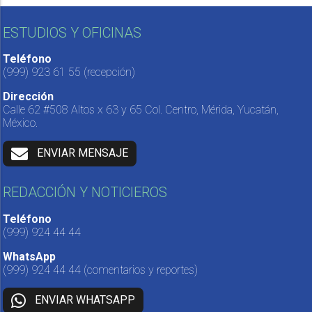
ESTUDIOS Y OFICINAS
Teléfono
(999) 923 61 55
(recepción)
Dirección
Calle 62 #508 Altos x 63 y 65 Col. Centro, Mérida, Yucatán,
México.
ENVIAR MENSAJE
REDACCIÓN Y NOTICIEROS
Teléfono
(999) 924 44 44
WhatsApp
(999) 924 44 44
(comentarios y reportes)
ENVIAR WHATSAPP