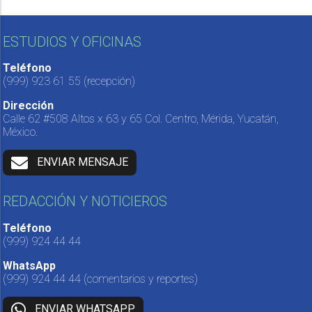
ESTUDIOS Y OFICINAS
Teléfono
(999) 923 61 55
(recepción)
Dirección
Calle 62 #508 Altos x 63 y 65 Col. Centro, Mérida, Yucatán,
México.
ENVIAR MENSAJE
REDACCIÓN Y NOTICIEROS
Teléfono
(999) 924 44 44
WhatsApp
(999) 924 44 44
(comentarios y reportes)
ENVIAR WHATSAPP