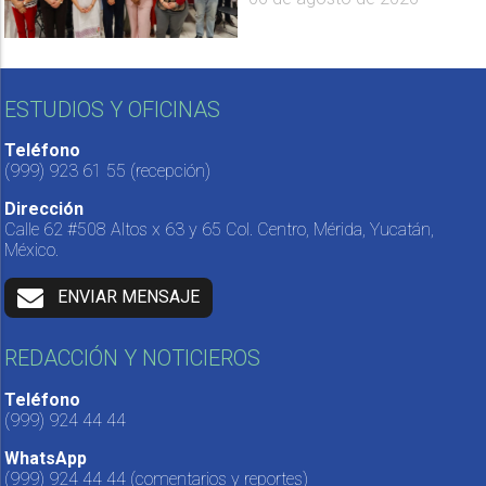
ESTUDIOS Y OFICINAS
Teléfono
(999) 923 61 55
(recepción)
Dirección
Calle 62 #508 Altos x 63 y 65 Col. Centro, Mérida, Yucatán,
México.
ENVIAR MENSAJE
REDACCIÓN Y NOTICIEROS
Teléfono
(999) 924 44 44
WhatsApp
(999) 924 44 44
(comentarios y reportes)