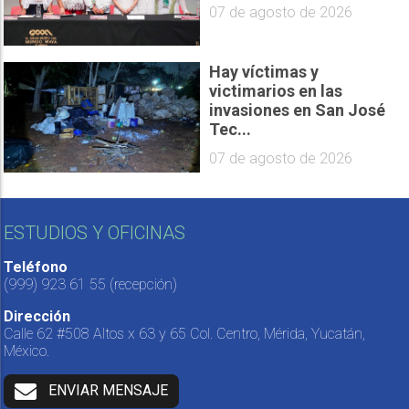
07 de agosto de 2026
Hay víctimas y
victimarios en las
invasiones en San José
Tec...
07 de agosto de 2026
ESTUDIOS Y OFICINAS
Teléfono
(999) 923 61 55
(recepción)
Dirección
Calle 62 #508 Altos x 63 y 65 Col. Centro, Mérida, Yucatán,
México.
ENVIAR MENSAJE