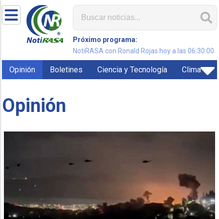
Próximo programa:
NotiRASA con Ronald Rojas hoy a las 06:30:00
Opinión
Boletines
Ciencia y Tecnología
Clima
Opinión