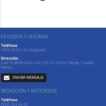
ESTUDIOS Y OFICINAS
Teléfono
(999) 923 61 55
(recepción)
Dirección
Calle 62 #508 Altos x 63 y 65 Col. Centro, Mérida, Yucatán,
México.
ENVIAR MENSAJE
REDACCIÓN Y NOTICIEROS
Teléfono
(999) 924 44 44