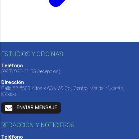
ESTUDIOS Y OFICINAS
Teléfono
(999) 923 61 55
(recepción)
Dirección
Calle 62 #508 Altos x 63 y 65 Col. Centro, Mérida, Yucatán,
México.
ENVIAR MENSAJE
REDACCIÓN Y NOTICIEROS
Teléfono