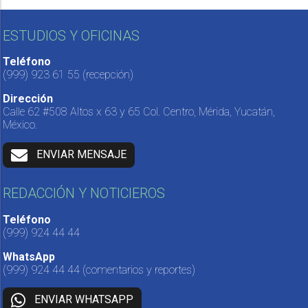
ESTUDIOS Y OFICINAS
Teléfono
(999) 923 61 55
(recepción)
Dirección
Calle 62 #508 Altos x 63 y 65 Col. Centro, Mérida, Yucatán,
México.
ENVIAR MENSAJE
REDACCIÓN Y NOTICIEROS
Teléfono
(999) 924 44 44
WhatsApp
(999) 924 44 44
(comentarios y reportes)
ENVIAR WHATSAPP