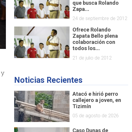
que busca Rolando
Zapa...
24 de septiembre de 2012
Ofrece Rolando
Zapata Bello plena
colaboración con
todos los...
21 de julio de 2012
 y
Noticias Recientes
Atacó e hirió perro
callejero a joven, en
Tizimín
05 de agosto de 2026
Caso Dunas de