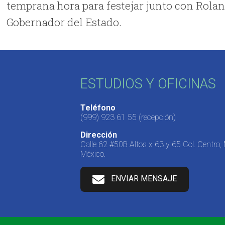
temprana hora para festejar junto con Rola
Gobernador del Estado.
ESTUDIOS Y OFICINAS
Teléfono
(999) 923 61 55
(recepción)
Dirección
Calle 62 #508 Altos x 63 y 65 Col. Centro,
México.
ENVIAR MENSAJE