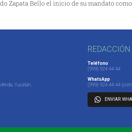
ndo Zapata Bello el inicio de su mandato com
REDACCIÓN 
Teléfono
(999) 924 44 44
WhatsApp
 Mérida, Yucatán,
(999) 924 44 44
(come
ENVIAR WH