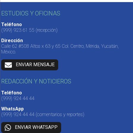
ESTUDIOS Y OFICINAS
Teléfono
(999) 923 61 55
(recepción)
Dirección
Calle 62 #508 Altos x 63 y 65 Col. Centro, Mérida, Yucatán,
México.
ENVIAR MENSAJE
REDACCIÓN Y NOTICIEROS
Teléfono
(999) 924 44 44
WhatsApp
(999) 924 44 44
(comentarios y reportes)
ENVIAR WHATSAPP