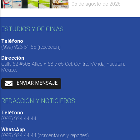
05 de agosto de 2026
ESTUDIOS Y OFICINAS
Teléfono
(999) 923 61 55
(recepción)
Dirección
Calle 62 #508 Altos x 63 y 65 Col. Centro, Mérida, Yucatán,
México.
ENVIAR MENSAJE
REDACCIÓN Y NOTICIEROS
Teléfono
(999) 924 44 44
WhatsApp
(999) 924 44 44
(comentarios y reportes)