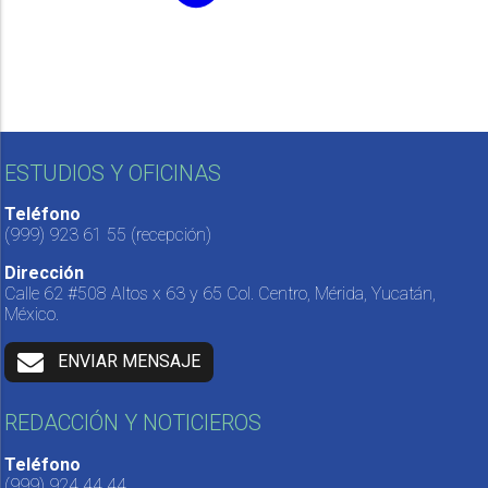
ESTUDIOS Y OFICINAS
Teléfono
(999) 923 61 55
(recepción)
Dirección
Calle 62 #508 Altos x 63 y 65 Col. Centro, Mérida, Yucatán,
México.
ENVIAR MENSAJE
REDACCIÓN Y NOTICIEROS
Teléfono
(999) 924 44 44