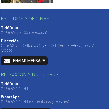
ESTUDIOS Y OFICINAS
Teléfono
(999) 923 61 55
(recepción)
Dirección
Calle 62 #508 Altos x 63 y 65 Col. Centro, Mérida, Yucatán,
México.
ENVIAR MENSAJE
REDACCIÓN Y NOTICIEROS
Teléfono
(999) 924 44 44
WhatsApp
(999) 924 44 44
(comentarios y reportes)