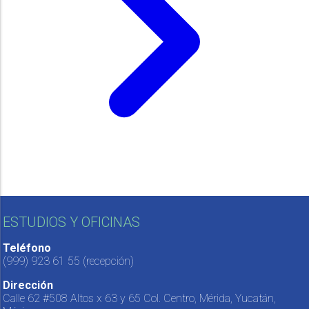
ESTUDIOS Y OFICINAS
Teléfono
(999) 923 61 55
(recepción)
Dirección
Calle 62 #508 Altos x 63 y 65 Col. Centro, Mérida, Yucatán,