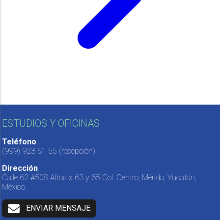
ESTUDIOS Y OFICINAS
Teléfono
(999) 923 61 55
(recepción)
Dirección
Calle 62 #508 Altos x 63 y 65 Col. Centro, Mérida, Yucatán,
México.
ENVIAR MENSAJE