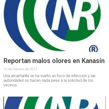
Reportan malos olores en Kanasín
10 de febrero de 2015
Una alcantarilla se ha vuelto un foco de infección y las
autoridades no hacen nada pese a la solicitud de los
vecinos.