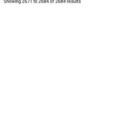
Showing
2671
to
2684
of
2684
results