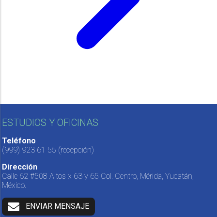
ESTUDIOS Y OFICINAS
Teléfono
(999) 923 61 55
(recepción)
Dirección
Calle 62 #508 Altos x 63 y 65 Col. Centro, Mérida, Yucatán,
México.
ENVIAR MENSAJE