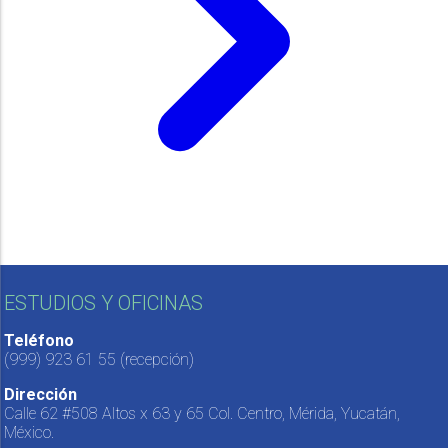
ESTUDIOS Y OFICINAS
Teléfono
(999) 923 61 55
(recepción)
Dirección
Calle 62 #508 Altos x 63 y 65 Col. Centro, Mérida, Yucatán,
México.