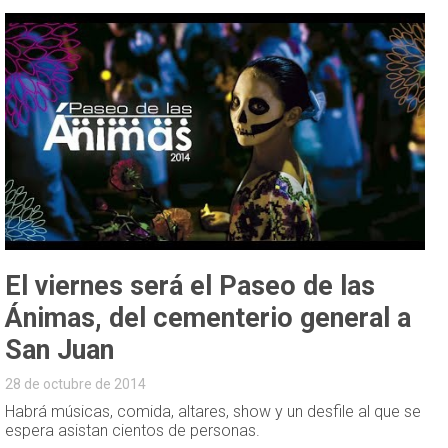
El viernes será el Paseo de las
Ánimas, del cementerio general a
San Juan
28 de octubre de 2014
Habrá músicas, comida, altares, show y un desfile al que se
espera asistan cientos de personas.