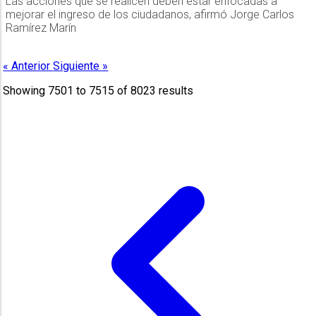
Las acciones que se realicen deben estar enfocadas a
mejorar el ingreso de los ciudadanos, afirmó Jorge Carlos
Ramírez Marín
« Anterior
Siguiente »
Showing
7501
to
7515
of
8023
results