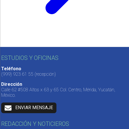
ESTUDIOS Y OFICINAS
Teléfono
(999) 923 61 55
(recepción)
Dirección
Calle 62 #508 Altos x 63 y 65 Col. Centro, Mérida, Yucatán,
México.
ENVIAR MENSAJE
REDACCIÓN Y NOTICIEROS