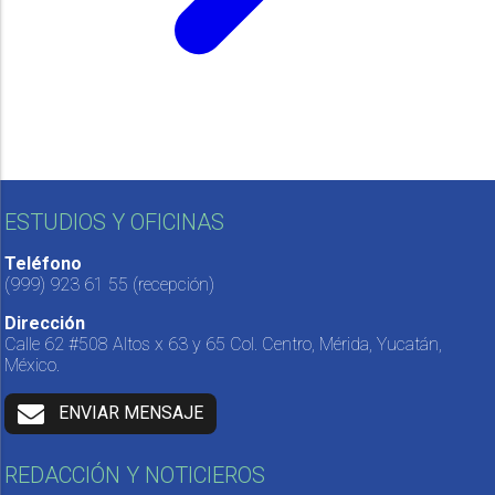
ESTUDIOS Y OFICINAS
Teléfono
(999) 923 61 55
(recepción)
Dirección
Calle 62 #508 Altos x 63 y 65 Col. Centro, Mérida, Yucatán,
México.
ENVIAR MENSAJE
REDACCIÓN Y NOTICIEROS