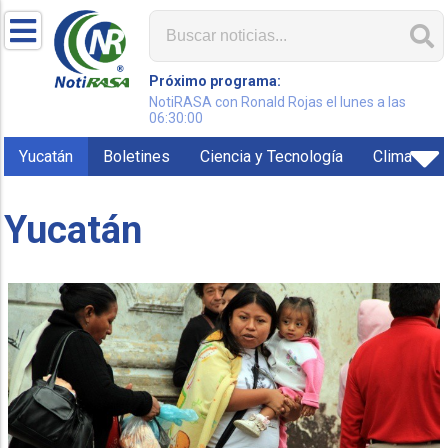
Próximo programa:
NotiRASA con Ronald Rojas el lunes a las
06:30:00
Yucatán
Boletines
Ciencia y Tecnología
Clima
Yucatán