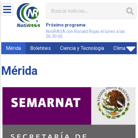
Próximo programa:
NotiRASA con Ronald Rojas el lunes a las
06:30:00
Mérida
Boletines
Ciencia y Tecnología
Clima
Mérida