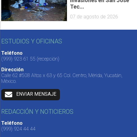
invasiones en San José
Tec...
07 de agosto de 2026
ESTUDIOS Y OFICINAS
Teléfono
(999) 923 61 55
(recepción)
Dirección
Calle 62 #508 Altos x 63 y 65 Col. Centro, Mérida, Yucatán,
México.
ENVIAR MENSAJE
REDACCIÓN Y NOTICIEROS
Teléfono
(999) 924 44 44