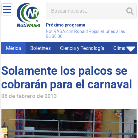
Próximo programa:
NotiRASA con Ronald Rojas el lunes a las
06:30:00
Mérida
Boletines
Ciencia y Tecnología
Clima
Solamente los palcos se
cobrarán para el carnaval
06 de febrero de 2013