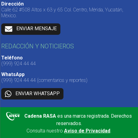
Dirección
Calle 62 #508 Altos x 63 y 65 Col. Centro, Mérida, Yucatán,
México.
ENVIAR MENSAJE
REDACCIÓN Y NOTICIEROS
Teléfono
(999) 924 44 44
WhatsApp
(999) 924 44 44
(comentarios y reportes)
ENVIAR WHATSAPP
Cadena RASA
es una marca registrada. Derechos
reservados.
Consulta nuestro
Aviso de Privacidad
.