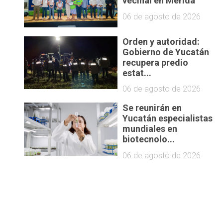
vecinal en Mérida
06 de agosto de 2026
Orden y autoridad:
Gobierno de Yucatán
recupera predio
estat...
06 de agosto de 2026
Se reunirán en
Yucatán especialistas
mundiales en
biotecnolo...
06 de agosto de 2026