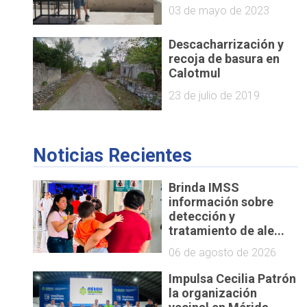
03 de mayo de 2023
Descacharrización y
recoja de basura en
Calotmul
23 de julio de 2019
Noticias Recientes
Brinda IMSS
información sobre
detección y
tratamiento de ale...
06 de agosto de 2026
Impulsa Cecilia Patrón
la organización