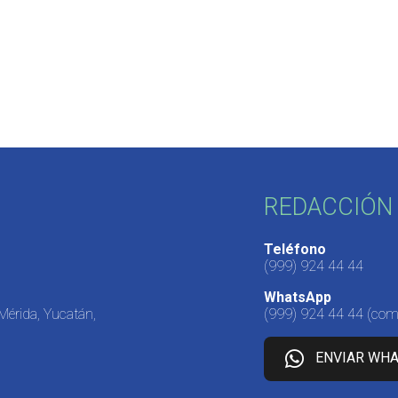
REDACCIÓN 
Teléfono
(999) 924 44 44
WhatsApp
 Mérida, Yucatán,
(999) 924 44 44
(come
ENVIAR WH