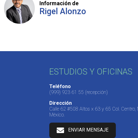
Información de
Rigel Alonzo
ESTUDIOS Y OFICINAS
Teléfono
(999) 923 61 55
(recepción)
Dirección
Calle 62 #508 Altos x 63 y 65 Col. Centro,
México.
ENVIAR MENSAJE