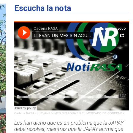
Escucha la nota
Cadena RASA
·
LLEVAN UN MES SIN AGUA EN EL MERCADO DE CORDEMEX
Les han dicho que es un problema que la JAPAY
debe resolver, mientras que la JAPAY afirma que