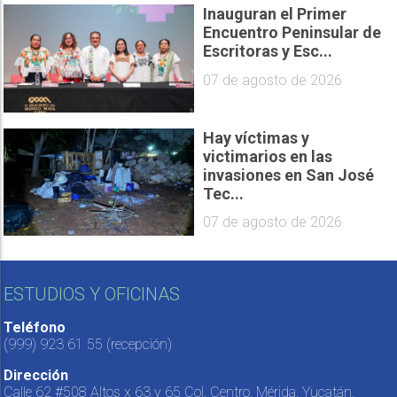
Inauguran el Primer
Encuentro Peninsular de
Escritoras y Esc...
07 de agosto de 2026
Hay víctimas y
victimarios en las
invasiones en San José
Tec...
07 de agosto de 2026
ESTUDIOS Y OFICINAS
Teléfono
(999) 923 61 55
(recepción)
Dirección
Calle 62 #508 Altos x 63 y 65 Col. Centro, Mérida, Yucatán,