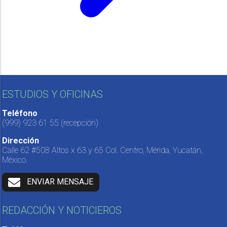
ESTUDIOS Y OFICINAS
Teléfono
(999) 923 61 55
(recepción)
Dirección
Calle 62 #508 Altos x 63 y 65 Col. Centro, Mérida, Yucatán,
México.
ENVIAR MENSAJE
REDACCIÓN Y NOTICIEROS