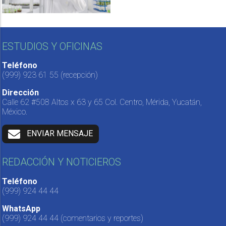
ESTUDIOS Y OFICINAS
Teléfono
(999) 923 61 55
(recepción)
Dirección
Calle 62 #508 Altos x 63 y 65 Col. Centro, Mérida, Yucatán,
México.
ENVIAR MENSAJE
REDACCIÓN Y NOTICIEROS
Teléfono
(999) 924 44 44
WhatsApp
(999) 924 44 44
(comentarios y reportes)