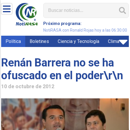
Próximo programa:
NotiRASA con Ronald Rojas hoy a las 06:30:00
Política
Boletines
Ciencia y Tecnología
Clima
Renán Barrera no se ha
ofuscado en el poder\r\n
10 de octubre de 2012