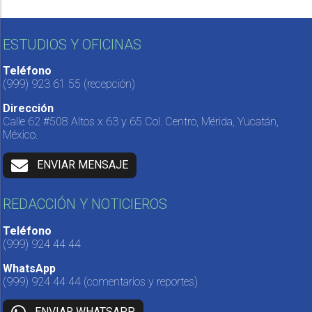
ESTUDIOS Y OFICINAS
Teléfono
(999) 923 61 55
(recepción)
Dirección
Calle 62 #508 Altos x 63 y 65 Col. Centro, Mérida, Yucatán,
México.
ENVIAR MENSAJE
REDACCIÓN Y NOTICIEROS
Teléfono
(999) 924 44 44
WhatsApp
(999) 924 44 44
(comentarios y reportes)
ENVIAR WHATSAPP