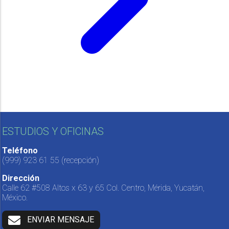
ESTUDIOS Y OFICINAS
Teléfono
(999) 923 61 55
(recepción)
Dirección
Calle 62 #508 Altos x 63 y 65 Col. Centro, Mérida, Yucatán,
México.
ENVIAR MENSAJE