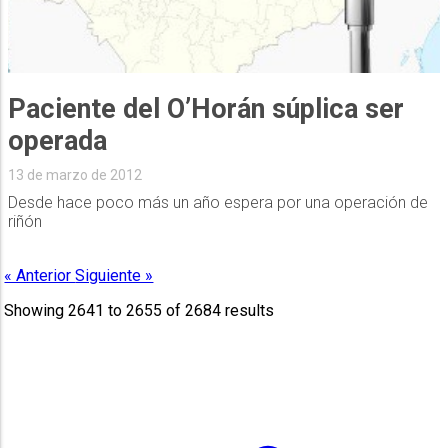
Paciente del O’Horán súplica ser
operada
13 de marzo de 2012
Desde hace poco más un año espera por una operación de
riñón
« Anterior
Siguiente »
Showing
2641
to
2655
of
2684
results