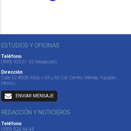
ESTUDIOS Y OFICINAS
Teléfono
(999) 923 61 55
(recepción)
Dirección
Calle 62 #508 Altos x 63 y 65 Col. Centro, Mérida, Yucatán,
México.
ENVIAR MENSAJE
REDACCIÓN Y NOTICIEROS
Teléfono
(999) 924 44 44