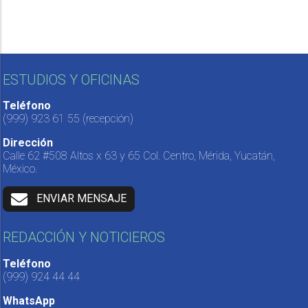
ESTUDIOS Y OFICINAS
Teléfono
(999) 923 61 55
(recepción)
Dirección
Calle 62 #508 Altos x 63 y 65 Col. Centro, Mérida, Yucatán,
México.
ENVIAR MENSAJE
REDACCIÓN Y NOTICIEROS
Teléfono
(999) 924 44 44
WhatsApp