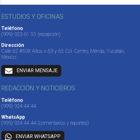
ESTUDIOS Y OFICINAS
Teléfono
(999) 923 61 55
(recepción)
Dirección
Calle 62 #508 Altos x 63 y 65 Col. Centro, Mérida, Yucatán,
México.
ENVIAR MENSAJE
REDACCIÓN Y NOTICIEROS
Teléfono
(999) 924 44 44
WhatsApp
(999) 924 44 44
(comentarios y reportes)
ENVIAR WHATSAPP