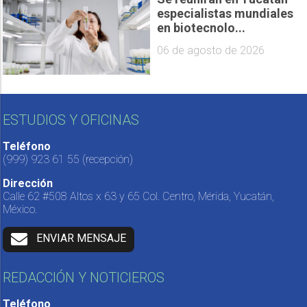
especialistas mundiales
en biotecnolo...
06 de agosto de 2026
ESTUDIOS Y OFICINAS
Teléfono
(999) 923 61 55
(recepción)
Dirección
Calle 62 #508 Altos x 63 y 65 Col. Centro, Mérida, Yucatán,
México.
ENVIAR MENSAJE
REDACCIÓN Y NOTICIEROS
Teléfono