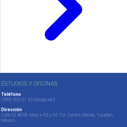
ESTUDIOS Y OFICINAS
Teléfono
(999) 923 61 55
(recepción)
Dirección
Calle 62 #508 Altos x 63 y 65 Col. Centro, Mérida, Yucatán,
México.