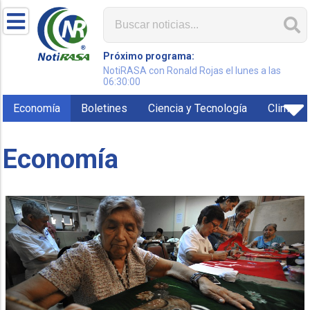
Próximo programa:
NotiRASA con Ronald Rojas el lunes a las
06:30:00
Economía
Boletines
Ciencia y Tecnología
Clima
Economía