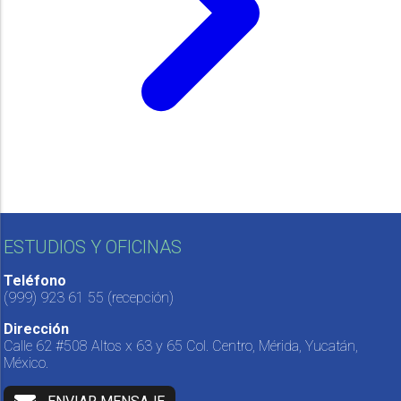
ESTUDIOS Y OFICINAS
Teléfono
(999) 923 61 55
(recepción)
Dirección
Calle 62 #508 Altos x 63 y 65 Col. Centro, Mérida, Yucatán,
México.