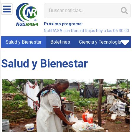
Próximo programa:
NotiRASA con Ronald Rojas hoy a las 06:30:00
Salud y Bienestar
Boletines
Ciencia y Tecnología
Salud y Bienestar