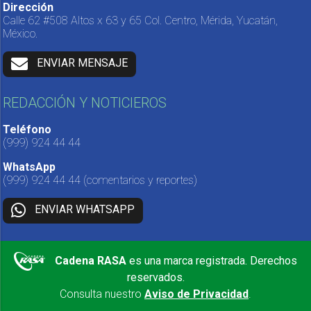
Dirección
Calle 62 #508 Altos x 63 y 65 Col. Centro, Mérida, Yucatán,
México.
ENVIAR MENSAJE
REDACCIÓN Y NOTICIEROS
Teléfono
(999) 924 44 44
WhatsApp
(999) 924 44 44
(comentarios y reportes)
ENVIAR WHATSAPP
Cadena RASA
es una marca registrada. Derechos
reservados.
Consulta nuestro
Aviso de Privacidad
.