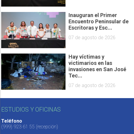
Inauguran el Primer
Encuentro Peninsular de
Escritoras y Esc...
07 de agosto de 2026
Hay víctimas y
victimarios en las
invasiones en San José
Tec...
07 de agosto de 2026
ESTUDIOS Y OFICINAS
Teléfono
(999) 923 61 55
(recepción)