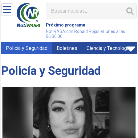
Próximo programa:
NotiRASA con Ronald Rojas el lunes a las
06:30:00
Policía y Seguridad
Boletines
Ciencia y Tecnología
Policía y Seguridad