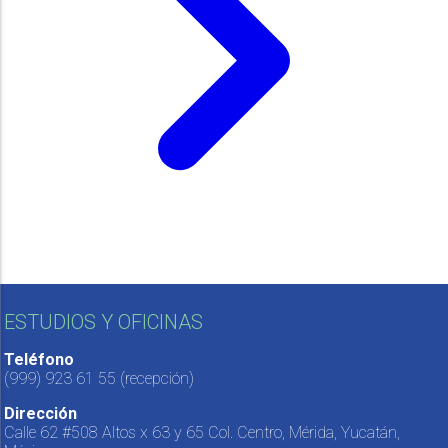
ESTUDIOS Y OFICINAS
Teléfono
(999) 923 61 55
(recepción)
Dirección
Calle 62 #508 Altos x 63 y 65 Col. Centro, Mérida, Yucatán,